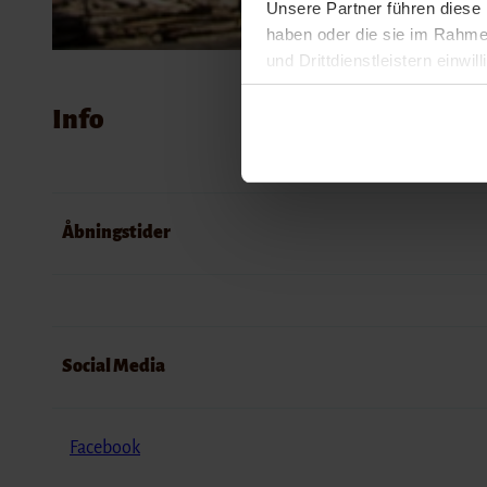
Unsere Partner führen diese 
haben oder die sie im Rahme
und Drittdienstleistern einwil
© Kim Toft Jørgensen
widerrufen. Detailliertere In
Info
Impressum
Datenschutz
Åbningstider
Social Media
Facebook