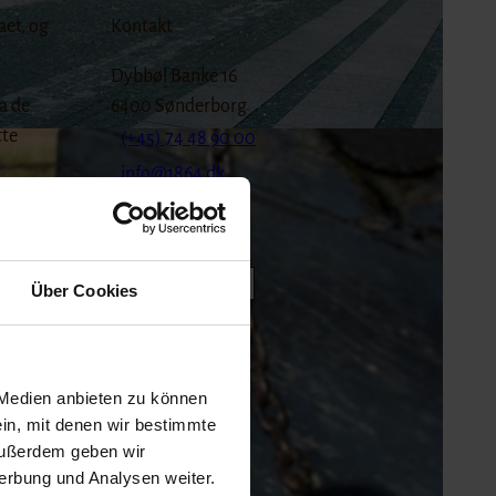
aet, og
Kontakt
Dybbøl Banke 16
a de
6400
Sønderborg
tte
(+45) 74 48 90 00
info@1864.dk
Website
al
serrige,
Facebook
pas
Planlæg ankomst
Über Cookies
Rejsenplanen
Nah.Sh
Rejse med tog
 Medien anbieten zu können
Rejse med bil
ein, mit denen wir bestimmte
 Dybbøl
Außerdem geben wir
erbung und Analysen weiter.