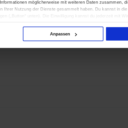
Informationen möglicherweise mit weiteren Daten zusammen, die 
n Ihrer Nutzung der Dienste gesammelt haben. Du kannst in d
ligen („Button“ unten). Die Einwilligung kannst du jederzeit mit Wi
formation findest du in unseren
Datenschutzhinweisen
.
Anpassen