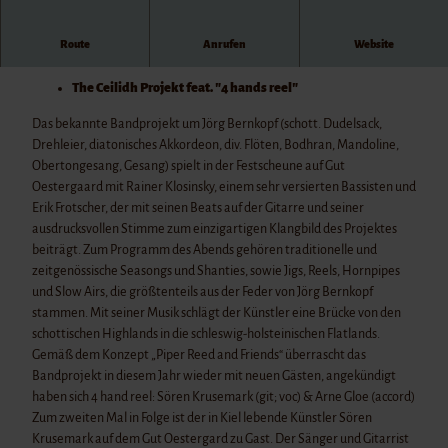
u
t
Route
Anrufen
Website
O
Freitag, 07. August 2026 ab 20.00 Uhr: Flens-Folk-Night
e
The Ceilidh Projekt feat. "4 hands reel"
s
t
Das bekannte Bandprojekt um Jörg Bernkopf (schott. Dudelsack,
e
Drehleier, diatonisches Akkordeon, div. Flöten, Bodhran, Mandoline,
r
Obertongesang, Gesang) spielt in der Festscheune auf Gut
g
Oestergaard mit Rainer Klosinsky, einem sehr versierten Bassisten und
a
Erik Frotscher, der mit seinen Beats auf der Gitarre und seiner
a
ausdrucksvollen Stimme zum einzigartigen Klangbild des Projektes
r
beiträgt. Zum Programm des Abends gehören traditionelle und
d
zeitgenössische Seasongs und Shanties, sowie Jigs, Reels, Hornpipes
und Slow Airs, die größtenteils aus der Feder von Jörg Bernkopf
stammen. Mit seiner Musik schlägt der Künstler eine Brücke von den
schottischen Highlands in die schleswig-holsteinischen Flatlands.
Gemäß dem Konzept „Piper Reed and Friends“ überrascht das
Bandprojekt in diesem Jahr wieder mit neuen Gästen, angekündigt
haben sich 4 hand reel: Sören Krusemark (git; voc) & Arne Gloe (accord)
Zum zweiten Mal in Folge ist der in Kiel lebende Künstler Sören
Krusemark auf dem Gut Oestergard zu Gast. Der Sänger und Gitarrist