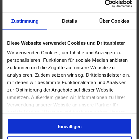
sørger for drikkevarer, og gården er smukt oplyst. Kombi- eller enkeltbilletter
i
er tilgængelige.
l
e
Zustimmung
Details
Über Cookies
n
Datum: Fr, 14.08.2026
t
Preis: 15 EUR / 12 EUR (ermäßigt)
D
Beginn: 22:30 Uhr
Diese Webseite verwendet Cookies und Drittanbieter
i
s
Wir verwenden Cookies, um Inhalte und Anzeigen zu
k
personalisieren, Funktionen für soziale Medien anbieten
o
Terminübersicht
zu können und die Zugriffe auf unsere Website zu
(
analysieren. Zudem setzen wir sog. Drittdienstleister ein,
c
mit denen wir bestimmte Funktionalitäten und Analysen
)
N
zur Optimierung der Angebote auf dieser Website
o
umsetzen. Außerdem geben wir Informationen zu Ihrer
Gut zu wissen
r
Verwendung unserer Website an unsere Partner für
d
soziale Medien, Werbung und Analysen weiter. Unsere
e
Partner führen diese Informationen möglicherweise mit
r
Organisation
Einwilligen
weiteren Daten zusammen, die Sie ihnen bereitgestellt
1
Tourismus Agentur Flensburger Förde GmbH
haben oder die sie im Rahmen Ihrer Nutzung der Dienste
4