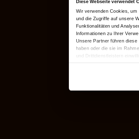
Diese Webseite verwendet C
Gastgeb
Schloss Glü
Wir verwenden Cookies, um I
Schloss Gr
und die Zugriffe auf unsere W
Schloss Hu
Funktionalitäten und Analys
Schloss So
Informationen zu Ihrer Verw
Schloss Sc
Unsere Partner führen diese 
haben oder die sie im Rahme
und Drittdienstleistern einwil
widerrufen. Detailliertere In
Impressum
Datenschutz