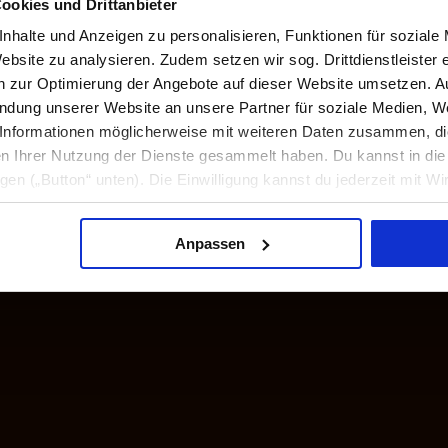
ookies und Drittanbieter
er
cksburg
nhalte und Anzeigen zu personalisieren, Funktionen für soziale
am
ebsite zu analysieren. Zudem setzen wir sog. Drittdienstleister 
sum
en zur Optimierung der Angebote auf dieser Website umsetzen. 
nderborg
endung unserer Website an unsere Partner für soziale Medien, W
hackenborg
Informationen möglicherweise mit weiteren Daten zusammen, die 
n Ihrer Nutzung der Dienste gesammelt haben. Du kannst in d
ligen („Button“ unten). Die Einwilligung kannst du jederzeit mit Wi
formation findest du in unseren
Datenschutzhinweisen
.
Anpassen