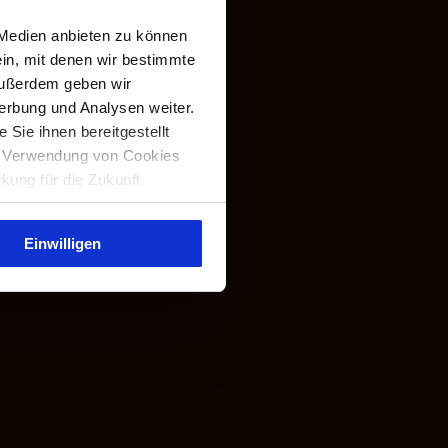
 Medien anbieten zu können
ein, mit denen wir bestimmte
Außerdem geben wir
erbung und Analysen weiter.
Sie ihnen bereitgestellt
ie Verwendung von Cookies
rkung für die Zukunft
Einwilligen