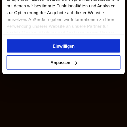
mit denen wir bestimmte Funktionalitäten und Analysen
zur Optimierung der Angebote auf dieser Website
umsetzen. Außerdem geben wir Informationen zu Ihrer
Verwendung unserer Website an unsere Partner für
soziale Medien, Werbung und Analysen weiter. Unsere
Partner führen diese Informationen möglicherweise mit
Einwilligen
weiteren Daten zusammen, die Sie ihnen bereitgestellt
haben oder die sie im Rahmen Ihrer Nutzung der Dienste
gesammelt haben. Du kannst in die Verwendung von
Anpassen
Cookies und Drittdienstleistern einwilligen („Button“
unten). Die Einwilligung kannst du jederzeit mit Wirkung
für die Zukunft widerrufen. Detailliertere Information
findest du in unseren
Datenschutzhinweisen
.
Impressum
Datenschutz