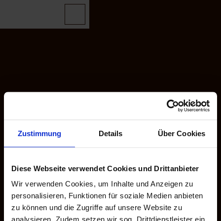
Z
u
Dein Tourenportal
Routenplaner
Zur
Merkzettel
Suche
m
Karte
Merken
I
n
h
a
Sehenswertes
l
t
Schlossgeschichten
Alle Themen
Kontakt
Impressum
Datenschutz
Barrierefreiheitserklaerung
Schloss
Grenzgeschichten
Augustenborg
Zustimmung
Details
Über Cookies
Schloss Brundlund
Gastgeber
Schloss Gottorf
Schloss Glücksburg
Diese Webseite verwendet Cookies und Drittanbieter
Schloss Gram
Schloss Husum
Wir verwenden Cookies, um Inhalte und Anzeigen zu
Schloss Sonderborg
personalisieren, Funktionen für soziale Medien anbieten
Schloss Schackenborg
zu können und die Zugriffe auf unsere Website zu
analysieren. Zudem setzen wir sog. Drittdienstleister ein,