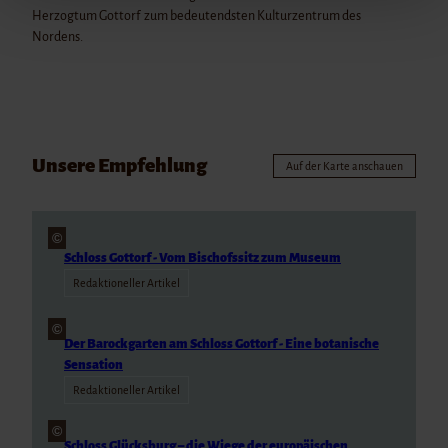
findest du in unseren
Datenschutzhinweisen
.
Herzogtum Gottorf zum bedeutendsten Kulturzentrum des
Nordens.
Impressum
Datenschutz
Unsere Empfehlung
Auf der Karte anschauen
©
Schloss Gottorf - Vom Bischofssitz zum Museum
Redaktioneller Artikel
©
Der Barockgarten am Schloss Gottorf - Eine botanische
Sensation
Redaktioneller Artikel
©
Schloss Glücksburg – die Wiege der europäischen