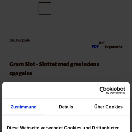
T
i
Til
Liste over
Søg
l
kortet
bogmærker
i
n
d
h
Din Tourguide
Del
Seværdigheder
o
PDF
bogmærke
l
d
Slotshistorier
Gram Slot - Slottet med grevindens
Alle emner
Augustenborg
spøgelse
Grænsehistorier
Slot
Brundlund Slot
Redaktionel artikel
Kultur
Vært
Gottorp Slot
Slot Glücksburg
Gram Slot
Zustimmung
Details
Über Cookies
Husum Slot
Sønderborg Slot
Schackenborg
Diese Webseite verwendet Cookies und Drittanbieter
Slot
© (c) Destination Sønderjylland