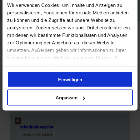
Wir verwenden Cookies, um Inhalte und Anzeigen zu
personalisieren, Funktionen für soziale Medien anbieten
Rute
zu können und die Zugriffe auf unsere Website zu
analysieren. Zudem setzen wir sog. Drittdienstleister ein,
mit denen wir bestimmte Funktionalitäten und Analysen
zur Optimierung der Angebote auf dieser Website
umsetzen. Außerdem geben wir Informationen zu Ihrer
Verwendung unserer Website an unsere Partner für
soziale Medien, Werbung und Analysen weiter. Unsere
Tourguide
Partner führen diese Informationen möglicherweise mit
Einwilligen
weiteren Daten zusammen, die Sie ihnen bereitgestellt
haben oder die sie im Rahmen Ihrer Nutzung der Dienste
gesammelt haben. Du kannst in die Verwendung von
Anpassen
Vores anbefalinger
Auf der Karte anschauen
Cookies und Drittdienstleistern einwilligen („Button“
unten). Die Einwilligung kannst du jederzeit mit Wirkung
für die Zukunft widerrufen. Detailliertere Information
©
findest du in unseren
Datenschutzhinweisen
.
Schackenborg Slot
Redaktionel artikel