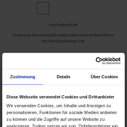
T
o
To
Bookmark
Search
c
map
list
o
your bookmark list
n
t
To save your favorites quickly, simply create a new bookmark list or
e
start directly planning a trip.
sightseeing
n
t
Castle
stories
All
topics
Zustimmung
Border
Details
Über Cookies
August
stories
your tourguide
bookmark list
enborg
Bookmark
Castle
accommodations
Diese Webseite verwendet Cookies und Drittanbieter
Castle
Brundl
Wir verwenden Cookies, um Inhalte und Anzeigen zu
und
personalisieren, Funktionen für soziale Medien anbieten
Castle
zu können und die Zugriffe auf unsere Website zu
Gottorf
analysieren. Zudem setzen wir sog. Drittdienstleister ein,