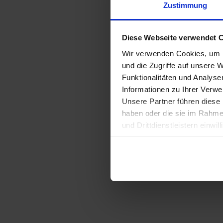
Zustimmung
Border
stories
Diese Webseite verwendet C
Wir verwenden Cookies, um I
und die Zugriffe auf unsere W
accommo
Funktionalitäten und Analys
Informationen zu Ihrer Verw
Unsere Partner führen diese 
haben oder die sie im Rahme
und Drittdienstleistern einwil
widerrufen. Detailliertere In
Impressum
Datenschutz