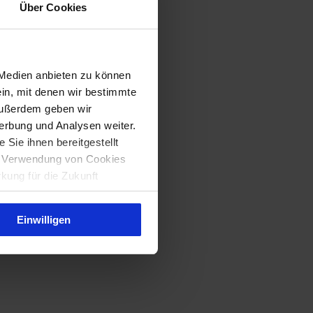
Über Cookies
 Medien anbieten zu können
ein, mit denen wir bestimmte
Außerdem geben wir
erbung und Analysen weiter.
Sie ihnen bereitgestellt
ie Verwendung von Cookies
rkung für die Zukunft
Einwilligen