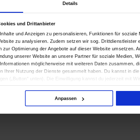
Details
ookies und Drittanbieter
nhalte und Anzeigen zu personalisieren, Funktionen für soziale
ebsite zu analysieren. Zudem setzen wir sog. Drittdienstleister 
dations
en zur Optimierung der Angebote auf dieser Website umsetzen. 
endung unserer Website an unsere Partner für soziale Medien, W
Informationen möglicherweise mit weiteren Daten zusammen, die 
n Ihrer Nutzung der Dienste gesammelt haben. Du kannst in d
ligen („Button“ unten). Die Einwilligung kannst du jederzeit mit Wi
formation findest du in unseren
Datenschutzhinweisen
.
Anpassen