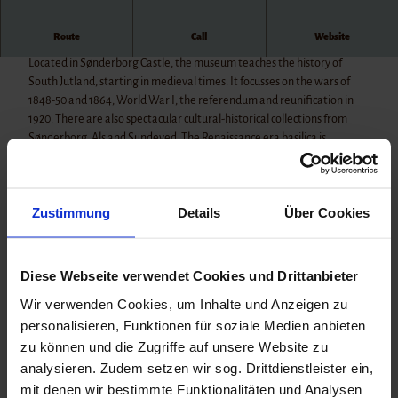
Castle
Gram
Castle
Route
Call
Website
SØNDERBORG CASTLE THE MUSEUM CASTLE BY THE ALSSUND
Husum
Located in Sønderborg Castle, the museum teaches the history of
Castle
South Jutland, starting in medieval times. It focusses on the wars of
Sonder
1848-50 and 1864, World War I, the referendum and reunification in
borg
1920. There are also spectacular cultural-historical collections from
Schack
Sønderborg, Als and Sundeved. The Renaissance era basilica is
enborg
particularly worth a visit. It houses the oldest functioning organ in
Slot
Europe.
Zustimmung
Details
Über Cookies
Diese Webseite verwendet Cookies und Drittanbieter
Good to know
Wir verwenden Cookies, um Inhalte und Anzeigen zu
personalisieren, Funktionen für soziale Medien anbieten
zu können und die Zugriffe auf unsere Website zu
Openings
analysieren. Zudem setzen wir sog. Drittdienstleister ein,
Current opening times can be found at: https://msj.dk/soenderborg-
mit denen wir bestimmte Funktionalitäten und Analysen
slot/