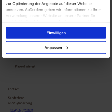
zur Optimierung der Angebote auf dieser Website
umsetzen. Außerdem geben wir Informationen zu Ihrer
Organization
Verwendung unserer Website an unsere Partner für
Tourismus Agentur Flensburger Förde GmbH
soziale Medien, Werbung und Analysen weiter. Unsere
Partner führen diese Informationen möglicherweise mit
Einwilligen
weiteren Daten zusammen, die Sie ihnen bereitgestellt
haben oder die sie im Rahmen Ihrer Nutzung der Dienste
gesammelt haben. Du kannst in die Verwendung von
Anpassen
Nearby
View on map
Cookies und Drittdienstleistern einwilligen („Button“
unten). Die Einwilligung kannst du jederzeit mit Wirkung
für die Zukunft widerrufen. Detailliertere Information
Place of interest
findest du in unseren
Datenschutzhinweisen
.
Impressum
Datenschutz
Contact
Sønderbro 1
6400
Sønderborg
(0045) 65 370 807