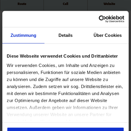
Castle
Take a walk to the game reserve and watch the wild boars that live
Route
Call
Website
Gram
there.
Castle
Husum
Castle
Good to know
Sonder
Zustimmung
Details
Über Cookies
borg
Schack
enborg
Openings
Slot
Diese Webseite verwendet Cookies und Drittanbieter
Open all the time.
Wir verwenden Cookies, um Inhalte und Anzeigen zu
personalisieren, Funktionen für soziale Medien anbieten
Organization
zu können und die Zugriffe auf unsere Website zu
Tourismus Agentur Flensburger Förde GmbH
analysieren. Zudem setzen wir sog. Drittdienstleister ein,
mit denen wir bestimmte Funktionalitäten und Analysen
zur Optimierung der Angebote auf dieser Website
umsetzen. Außerdem geben wir Informationen zu Ihrer
Verwendung unserer Website an unsere Partner für
Nearby
View on map
soziale Medien, Werbung und Analysen weiter. Unsere
Partner führen diese Informationen möglicherweise mit