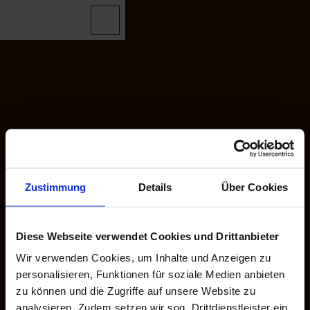
T
o
your tourguide
routeplanner
To
Bookmark
Search
c
map
list
Bookmark
o
n
t
e
sightseeing
n
t
Castle
stories
All
topics
Zustimmung
Border
Details
Über Cookies
August
stories
enborg
Castle
accommodations
Diese Webseite verwendet Cookies und Drittanbieter
Castle
Brundl
Wir verwenden Cookies, um Inhalte und Anzeigen zu
und
personalisieren, Funktionen für soziale Medien anbieten
Castle
zu können und die Zugriffe auf unsere Website zu
Gottorf
analysieren. Zudem setzen wir sog. Drittdienstleister ein,