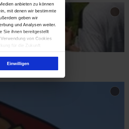
 Medien anbieten zu können
ein, mit denen wir bestimmte
Add
Außerdem geben wir
'Artef
erbung und Analysen weiter.
Klima
Sie ihnen bereitgestellt
to
ie Verwendung von Cookies
favour
rkung für die Zukunft
Einwilligen
Add 'M
Scand
Funpa
to
favour