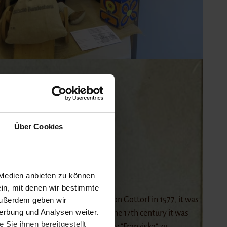
Über Cookies
 Medien anbieten zu können
ein, mit denen wir bestimmte
usum was built for Duke Adolf von Gottorf in 1577, it was
Außerdem geben wir
erbung und Analysen weiter.
Today it stands in the centre. In the 17th century it was
Sie ihnen bereitgestellt
esidence. In 1871, the writer Fanny "Franziska" zu