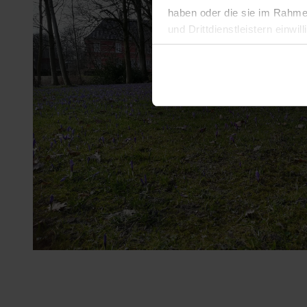
haben oder die sie im Rahme
und Drittdienstleistern einwil
© (c) Schleswig-Holsteinische Landesmuseen, Atelier Therese
widerrufen. Detailliertere In
Impressum
Datenschutz