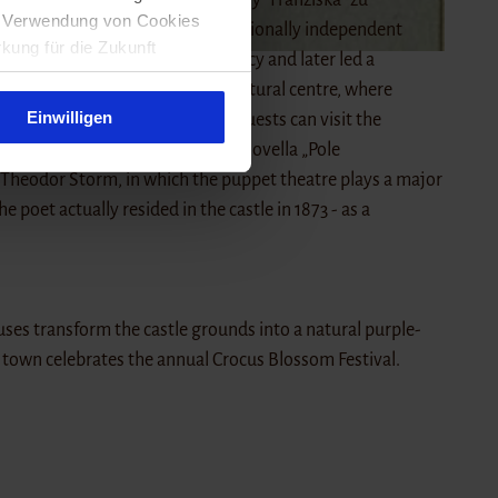
ie Verwendung von Cookies
 a clever, and for her time exceptionally independent
rkung für die Zukunft
cial constraints of the aristocracy and later led a
t abroad. Today, the castle is a cultural centre, where
Einwilligen
 addition to the castle museum, guests can visit the
he museum is named after the novella „Pole
 Theodor Storm, in which the puppet theatre plays a major
e poet actually resided in the castle in 1873 - as a
cuses transform the castle grounds into a natural purple-
e town celebrates the annual Crocus Blossom Festival.