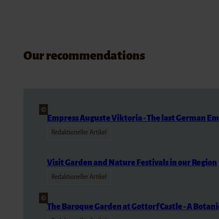
Our recommendations
©
Empress Auguste Viktoria - The last German E
Redaktioneller Artikel
Visit Garden and Nature Festivals in our Region
Redaktioneller Artikel
©
The Baroque Garden at Gottorf Castle - A Botani