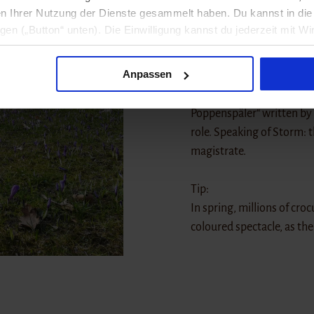
n Ihrer Nutzung der Dienste gesammelt haben. Du kannst in d
Reventlow was born here -
ligen („Button“ unten). Die Einwilligung kannst du jederzeit mit Wi
woman. She resisted the so
formation findest du in unseren
Datenschutzhinweisen
.
scandalous life as an artis
Anpassen
concerts are also held. In
"Poppenspäler Museum". T
Poppenspäler“ written by
role. Speaking of Storm: th
magistrate.
Tip:
In spring, millions of cro
coloured spectacle, as th