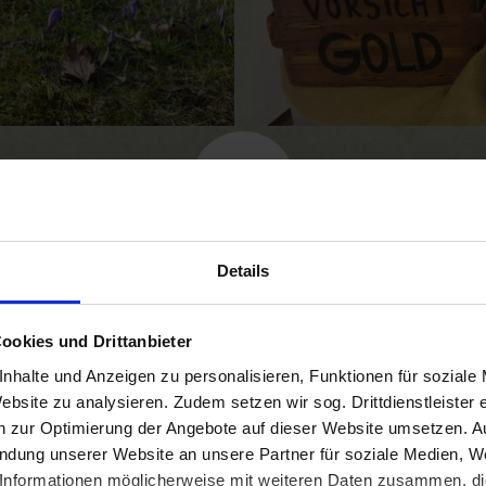
© (c) Museumsverbund Nordfriesland, reini
Tourguide
Details
ookies und Drittanbieter
nhalte und Anzeigen zu personalisieren, Funktionen für soziale
ebsite zu analysieren. Zudem setzen wir sog. Drittdienstleister 
When the castle outside H
en zur Optimierung der Angebote auf dieser Website umsetzen. 
endung unserer Website an unsere Partner für soziale Medien, W
located outside the town. 
Informationen möglicherweise mit weiteren Daten zusammen, die 
mainly used as a widow's r