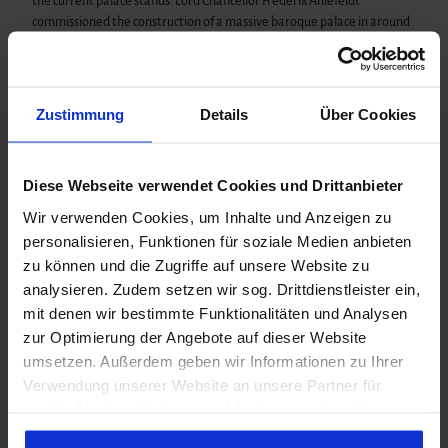
Castle
the current palace stands. Lord Chancellor Frederik Ahlefeldt
Gram
commissioned the construction of a massive baroque palace in around
Castle
1700, which, however, also burnt down, in 1757. The current palace was
Husum
built in two stages: the southern wing in 1759 and the main building in
Castle
1842. Visitors only have access to the palace garden and the church.
Sonder
Queen Margrethe and the royal family occupy the palace in the
Zustimmung
Details
Über Cookies
borg
months of June to August.
Schack
enborg
Diese Webseite verwendet Cookies und Drittanbieter
Slot
Good to know
Wir verwenden Cookies, um Inhalte und Anzeigen zu
personalisieren, Funktionen für soziale Medien anbieten
zu können und die Zugriffe auf unsere Website zu
Organization
analysieren. Zudem setzen wir sog. Drittdienstleister ein,
Tourismus Agentur Flensburger Förde GmbH
mit denen wir bestimmte Funktionalitäten und Analysen
zur Optimierung der Angebote auf dieser Website
umsetzen. Außerdem geben wir Informationen zu Ihrer
Verwendung unserer Website an unsere Partner für
soziale Medien, Werbung und Analysen weiter. Unsere
Nearby
View on map
Partner führen diese Informationen möglicherweise mit