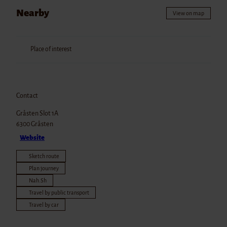
Datenschutz
Nearby
View on map
Place of interest
Contact
Gråsten Slot 1A
6300
Gråsten
Website
Sketch route
Plan journey
Nah.Sh
Travel by public transport
Travel by car