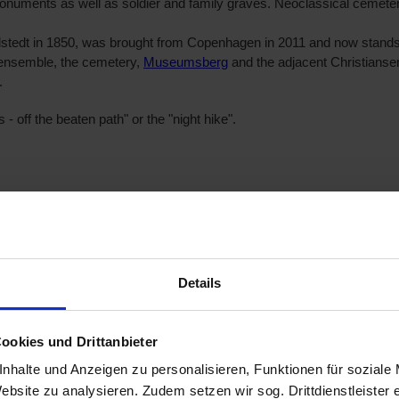
onuments as well as soldier and family graves. Neoclassical cemete
stedt in 1850, was brought from Copenhagen in 2011 and now stands 
 ensemble, the cemetery,
Museumsberg
and the adjacent Christianse
.
- off the beaten path" or the "night hike".
Details
ookies und Drittanbieter
nhalte und Anzeigen zu personalisieren, Funktionen für soziale
ebsite zu analysieren. Zudem setzen wir sog. Drittdienstleister 