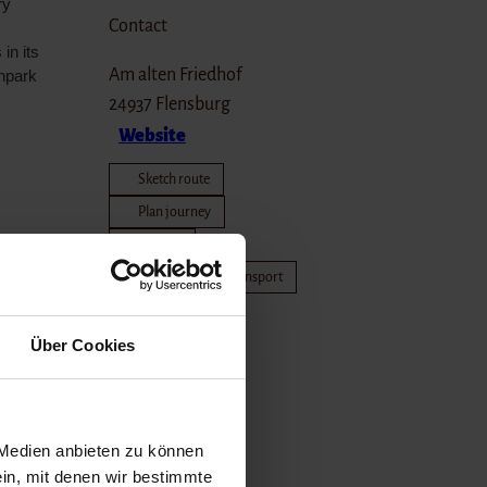
ry
Contact
in its
Am alten Friedhof
npark
24937
Flensburg
Website
Sketch route
Plan journey
Nah.Sh
Travel by public transport
Travel by car
Über Cookies
 Medien anbieten zu können
ein, mit denen wir bestimmte