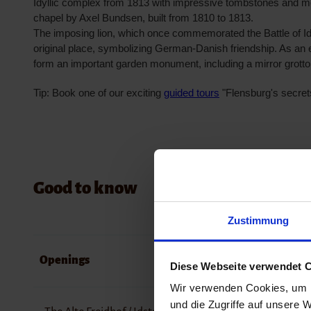
Idyllic complex from 1813 with impressive tombstones and m
chapel by Axel Bundsen, built from 1810 to 1813.
The imposing lion, which once commemorated the Battle of Id
original place, symbolizing German-Danish friendship. As an
form an important garden monument, including a mirror grotto
Tip: Book one of our exciting
guided tours
"Flensburg's secrets 
Good to know
Zustimmung
Openings
Diese Webseite verwendet C
Wir verwenden Cookies, um I
und die Zugriffe auf unsere W