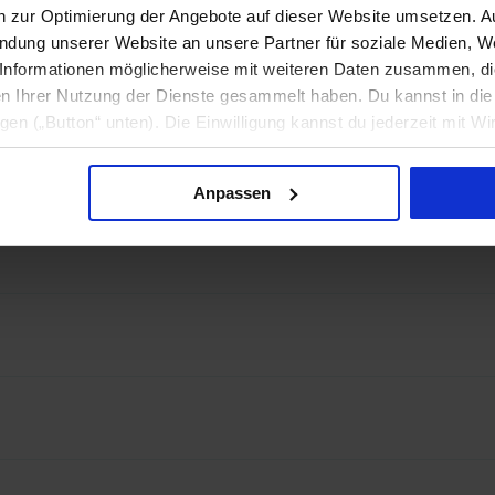
k.
en zur Optimierung der Angebote auf dieser Website umsetzen. 
endung unserer Website an unsere Partner für soziale Medien, W
Informationen möglicherweise mit weiteren Daten zusammen, die 
n Ihrer Nutzung der Dienste gesammelt haben. Du kannst in d
ligen („Button“ unten). Die Einwilligung kannst du jederzeit mit Wi
formation findest du in unseren
Datenschutzhinweisen
.
Anpassen