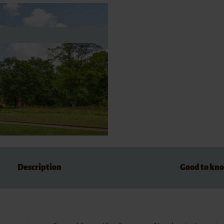
dations
Description
Good to kn