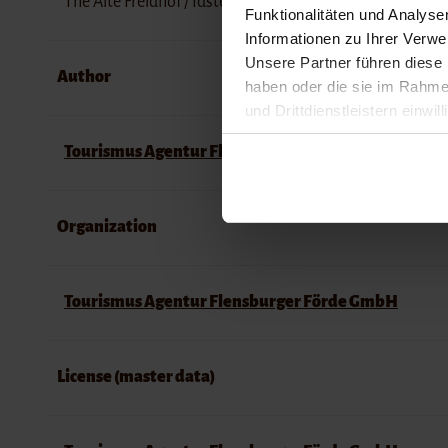
The Alte Freidhof / Idstedt-Löwe ​​is open around the cloc
Funktionalitäten und Analys
Informationen zu Ihrer Verw
Unsere Partner führen diese 
Author
haben oder die sie im Rahme
und Drittdienstleistern einwil
widerrufen. Detailliertere In
Tourismus Agentur Flensburger Förde GmbH
Impressum
Datenschutz
Organization
Tourismus Agentur Flensburger Förde GmbH
License (master data)